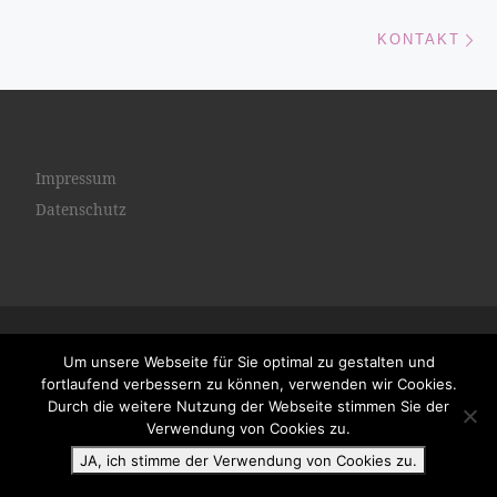
Nä
KONTAKT
Impressum
Datenschutz
© 2026
Ihre Frauenarztpraxis in Castrop-Rauxel
– Alle
Um unsere Webseite für Sie optimal zu gestalten und
Rechte vorbehalten
fortlaufend verbessern zu können, verwenden wir Cookies.
Präsentiert von
WP
– Entworfen mit dem
Customizr-Theme
Durch die weitere Nutzung der Webseite stimmen Sie der
Verwendung von Cookies zu.
JA, ich stimme der Verwendung von Cookies zu.