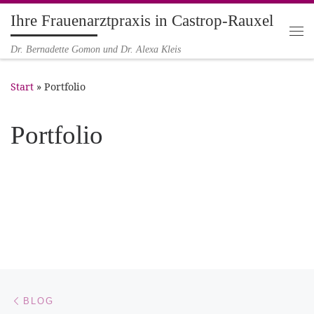
Ihre Frauenarztpraxis in Castrop-Rauxel
Zum Inhalt springen
Me
Dr. Bernadette Gomon und Dr. Alexa Kleis
Start
»
Portfolio
Portfolio
Beitragsnavigation
Vorheriger Beitrag
BLOG