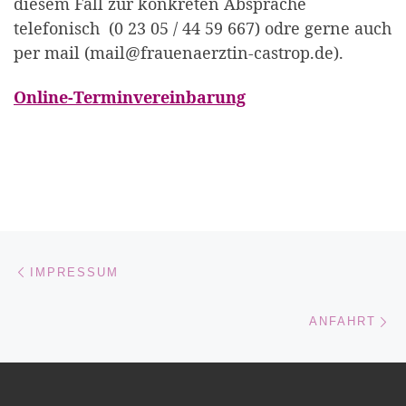
diesem Fall zur konkreten Absprache
telefonisch (0 23 05 / 44 59 667) odre gerne auch
per mail (mail@frauenaerztin-castrop.de).
Online-Terminvereinbarung
Beitragsnavigation
Vorheriger Beitrag
IMPRESSUM
Nä
ANFAHRT